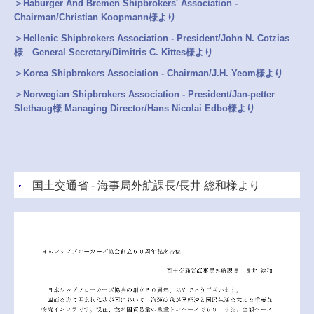
＞Haburger And Bremen Shipbrokers' Association -
Chairman/Christian Koopmann様より
＞Hellenic Shipbrokers Association - President/John N. Cotzias
様 General Secretary/Dimitris C. Kittes様より
＞Korea Shipbrokers Association - Chairman/J.H. Yeom様より
＞Norwegian Shipbrokers Association - President/Jan-petter
Slethaug様 Managing Director/Hans Nicolai Edbo様より
国土交通省 - 海事局外航課長/長井 総和様より