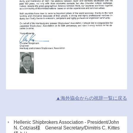
▲海外協会からの祝辞一覧に戻る
Hellenic Shipbrokers Association - President/John
N. Cotzias様 General Secretary/Dimitris C. Kittes