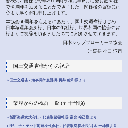
皆様のお陰様で今年2019年(令和元年)8月に会員数50社
で60周年を迎えることができました。関係者の皆様には
心より厚く御礼申し上げます。
本協会60周年を迎えるにあたり、国土交通省様はじめ、
日本海運集会所様、日本の船社様、世界各国の協会の皆
様よりご祝辞を頂きましたのでご紹介させて頂きます。
日本シップブローカーズ協会
理事長 小口 淳司
国土交通省様からの祝辞
＞国土交通省 - 海事局外航課長/長井 総和様より
業界からの祝辞一覧 (五十音順)
＞飯野海運株式会社 - 代表取締役社長/當舍 裕己様より
＞NSユナイテッド海運株式会社 - 代表取締役社長/谷水 一雄様より