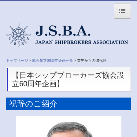
トップページ
協会について／Profile
English
トップページ
協会創立60周年企画一覧
業界からの御祝辞
協会加盟会社一覧／Member
【日本シップブローカーズ協会設
研修会のお知らせ
立60周年企画】
協会創立60周年企画一覧
祝辞のご紹介
業界からの御祝辞
女性ブローカー座談会
協会/海運界の動き(1959-2019)